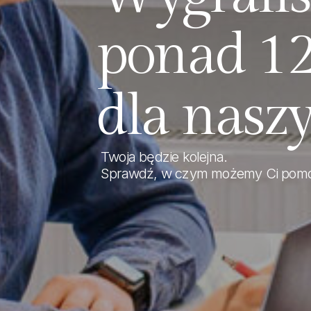
p
o
n
a
d
1
d
l
a
n
a
s
z
Twoja będzie kolejna.
Sprawdź, w czym możemy Ci pom