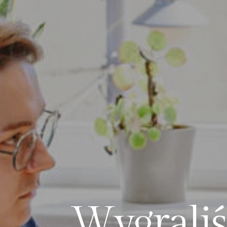
W
y
g
r
a
l
i
ś