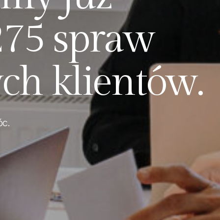
2
7
5
s
p
r
a
w
y
c
h
k
l
i
e
n
t
ó
w
.
óc.