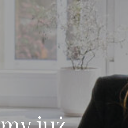
m
y
j
u
ż